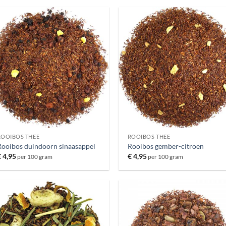
ROOIBOS THEE
ROOIBOS THEE
Rooibos duindoorn sinaasappel
Rooibos gember-citroen
€
4,95
€
4,95
per 100 gram
per 100 gram