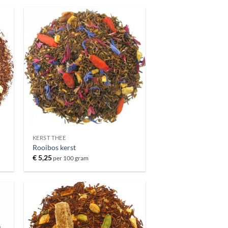
KERST THEE
Rooibos kerst
€
5,25
per 100 gram