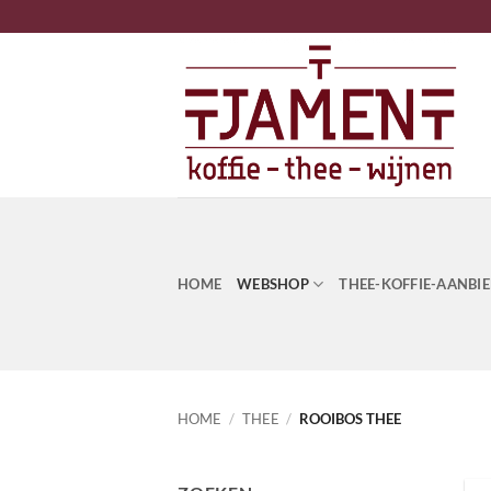
Ga
naar
inhoud
HOME
WEBSHOP
THEE-KOFFIE-AANBI
HOME
/
THEE
/
ROOIBOS THEE