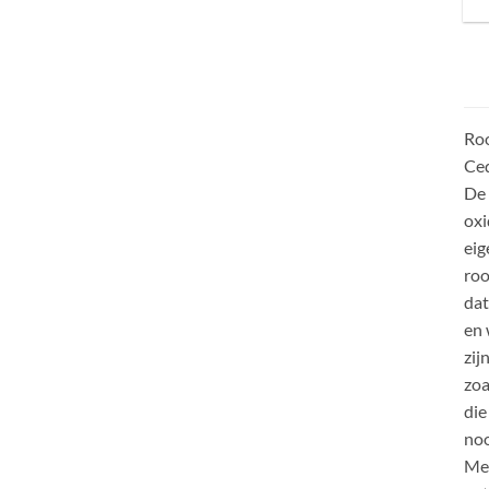
Roo
Ced
De 
oxi
eig
roo
dat
en 
zij
zoa
die
noo
Men