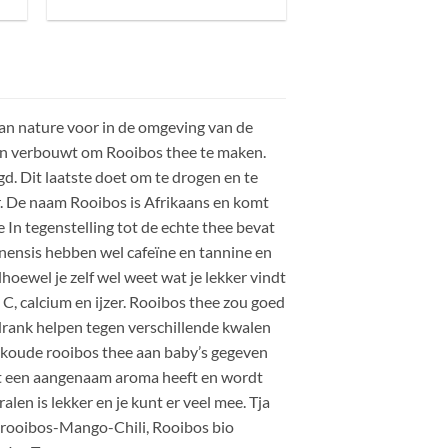
van nature voor in de omgeving van de
 en verbouwt om Rooibos thee te maken.
d. Dit laatste doet om te drogen en te
ur. De naam Rooibos is Afrikaans en komt
 In tegenstelling tot de echte thee bevat
inensis hebben wel cafeïne en tannine en
hoewel je zelf wel weet wat je lekker vindt
C, calcium en ijzer. Rooibos thee zou goed
drank helpen tegen verschillende kwalen
 koude rooibos thee aan baby’s gegeven
et een aangenaam aroma heeft en wordt
len is lekker en je kunt er veel mee. Tja
 rooibos-Mango-Chili, Rooibos bio