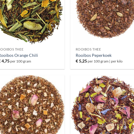
ROOIBOS THEE
ROOIBOS THEE
Rooibos Orange Chili
Rooibos Peperkoek
€
4,75
€
5,25
per 100 gram
per 100 gram | per kilo