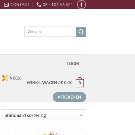
CONTACT
06 - 101 56 521
Zoeken
naar:
LOGIN
NIX18
WINKELWAGEN /
€
0,00
0
AFREKENEN