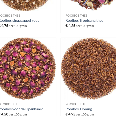
ROOIBOS THEE
ROOIBOS THEE
Rooibos sinaasappel roos
Rooibos Tropicana thee
€
4,75
€
4,25
per 100 gram
per 100 gram
ROOIBOS THEE
ROOIBOS THEE
Rooibos voor de Openhaard
Rooibos-Honing
€
4,50
€
4,95
per 100 gram
per 100 gram