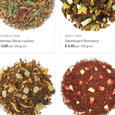
ROOIBOS THEE
KERST THEE
Hennep-Relax rooibos
Openhaard Romance
€
5,05
€
5,45
per 100 gram
per 100 gram