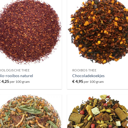
BIOLOGISCHE THEE
ROOIBOS THEE
io-rooibos naturel
Chocoladekoekjes
€
4,25
€
4,95
per 100 gram
per 100 gram