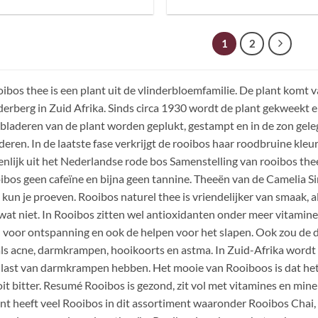
1
2
ibos thee is een plant uit de vlinderbloemfamilie. De plant komt 
erberg in Zuid Afrika. Sinds circa 1930 wordt de plant gekweekt
bladeren van de plant worden geplukt, gestampt en in de zon geleg
deren. In de laatste fase verkrijgt de rooibos haar roodbruine kle
enlijk uit het Nederlandse rode bos Samenstelling van rooibos thee
ibos geen cafeïne en bijna geen tannine. Theeën van de Camelia S
 kun je proeven. Rooibos naturel thee is vriendelijker van smaak, al
wat niet. In Rooibos zitten wel antioxidanten onder meer vitamine 
n voor ontspanning en ook de helpen voor het slapen. Ook zou de 
ls acne, darmkrampen, hooikoorts en astma. In Zuid-Afrika wordt
 last van darmkrampen hebben. Het mooie van Rooiboos is dat h
it bitter. Resumé Rooibos is gezond, zit vol met vitamines en minera
t heeft veel Rooibos in dit assortiment waaronder Rooibos Chai,