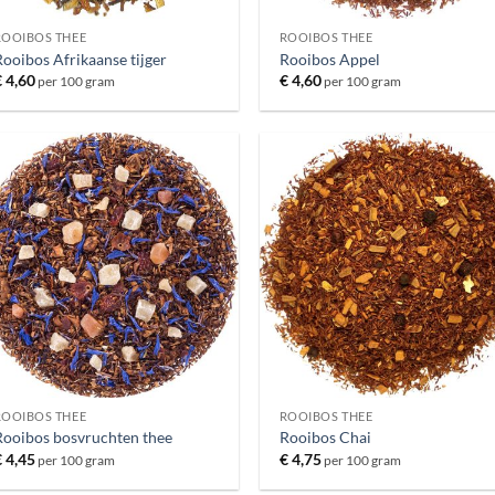
ROOIBOS THEE
ROOIBOS THEE
ooibos Afrikaanse tijger
Rooibos Appel
€
4,60
€
4,60
per 100 gram
per 100 gram
ROOIBOS THEE
ROOIBOS THEE
Rooibos bosvruchten thee
Rooibos Chai
€
4,45
€
4,75
per 100 gram
per 100 gram