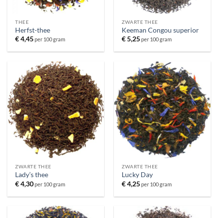
THEE
ZWARTE THEE
Herfst-thee
Keeman Congou superior
€
4,45
€
5,25
per 100 gram
per 100 gram
ZWARTE THEE
ZWARTE THEE
Lady’s thee
Lucky Day
€
4,30
€
4,25
per 100 gram
per 100 gram