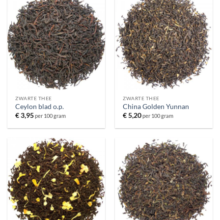
ZWARTE THEE
ZWARTE THEE
Ceylon blad o.p.
China Golden Yunnan
€
3,95
€
5,20
per 100 gram
per 100 gram