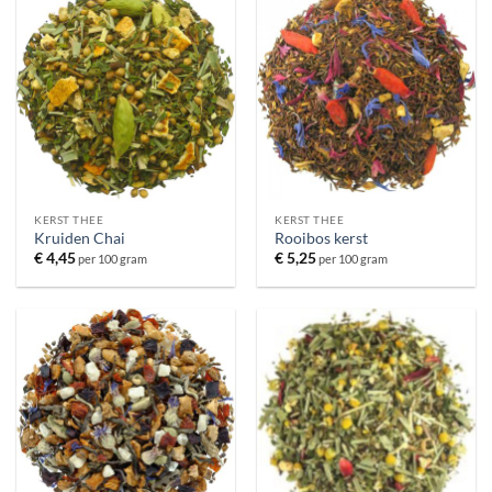
KERST THEE
KERST THEE
Kruiden Chai
Rooibos kerst
€
4,45
€
5,25
per 100 gram
per 100 gram