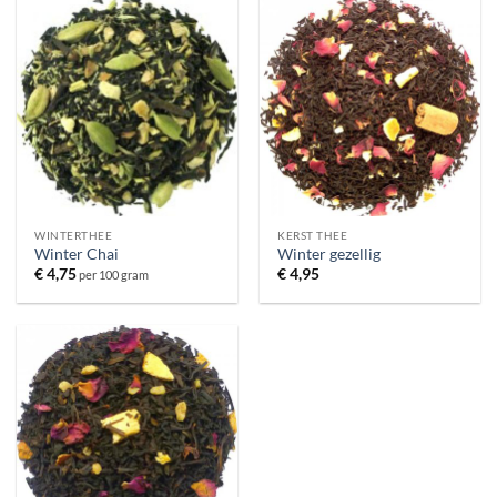
WINTERTHEE
KERST THEE
Winter Chai
Winter gezellig
€
4,75
€
4,95
per 100 gram