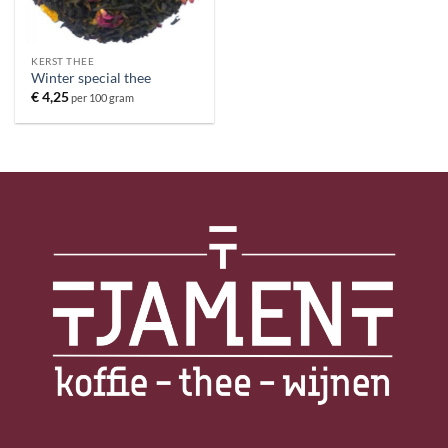
KERST THEE
Winter special thee
€
4,25
per 100 gram