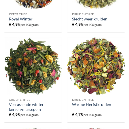
KERST THEE
KRUIDENTHEE
Royal Winter
Slecht weer kruiden
€
4,95
€
4,95
per 100 gram
per 100 gram
GROENE THEE
KRUIDENTHEE
Verrassende winter
Warme Herfstkruiden
kersen-marsepein
€
4,95
€
4,75
per 100 gram
per 100 gram