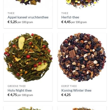
THEE
THEE
Appel kaneel vruchtenthee
Herfst-thee
€
5,25
€
4,45
per 100 gram
per 100 gram
GROENE THEE
KERST THEE
Holy Night thee
Koning Winter thee
€
4,75
€
4,25
per 100 gram