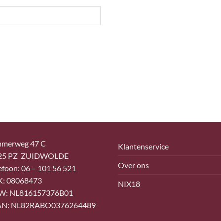
merweg 47 C
Klantenservice
25 PZ ZUIDWOLDE
Over ons
efoon: 06 – 101 56 521
K: 08068473
NIX18
W: NL816157376B01
AN: NL82RABO0376264489