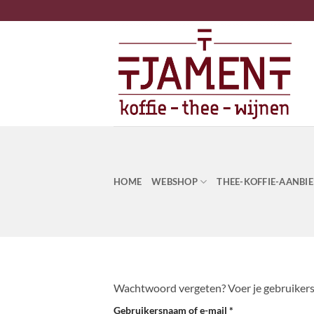
Ga
naar
inhoud
HOME
WEBSHOP
THEE-KOFFIE-AANBI
Wachtwoord vergeten? Voer je gebruikersna
Vereist
Gebruikersnaam of e-mail
*