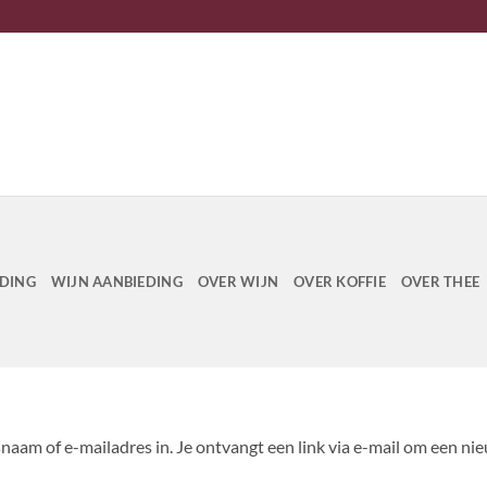
EDING
WIJN AANBIEDING
OVER WIJN
OVER KOFFIE
OVER THEE
am of e-mailadres in. Je ontvangt een link via e-mail om een nie