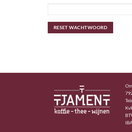
RESET WACHTWOORD
Om
79
Tel
Kv
BT
IB