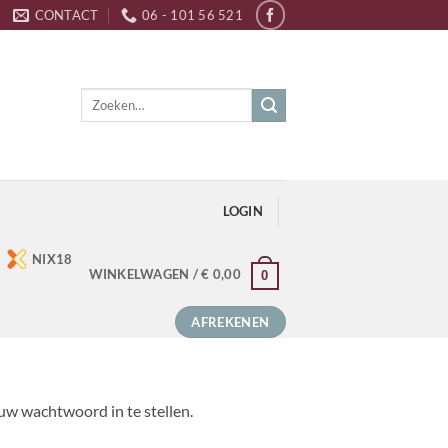
CONTACT
06 - 101 56 521
Zoeken
naar:
LOGIN
NIX18
WINKELWAGEN /
€
0,00
0
AFREKENEN
uw wachtwoord in te stellen.