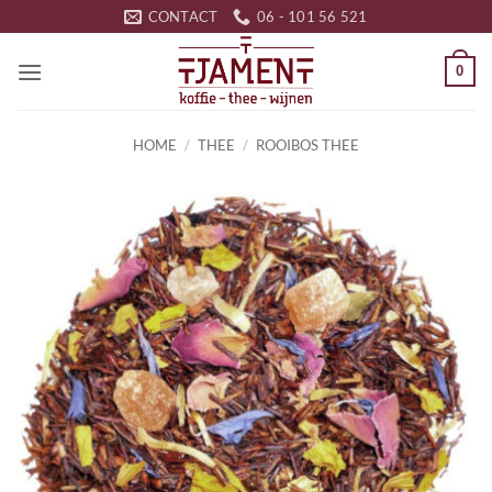
Ga
CONTACT
06 - 101 56 521
naar
inhoud
0
HOME
/
THEE
/
ROOIBOS THEE