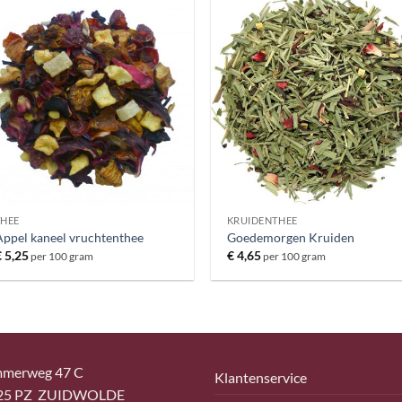
THEE
KRUIDENTHEE
Appel kaneel vruchtenthee
Goedemorgen Kruiden
€
5,25
€
4,65
per 100 gram
per 100 gram
merweg 47 C
Klantenservice
25 PZ ZUIDWOLDE