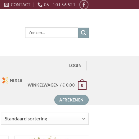
CONTACT
06 - 101 56 521
Zoeken
naar:
LOGIN
NIX18
WINKELWAGEN /
€
0,00
0
AFREKENEN