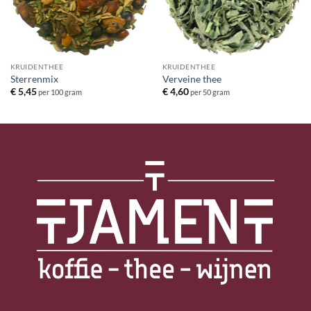
KRUIDENTHEE
KRUIDENTHEE
Sterrenmix
Verveine thee
€
5,45
€
4,60
per 100 gram
per 50 gram