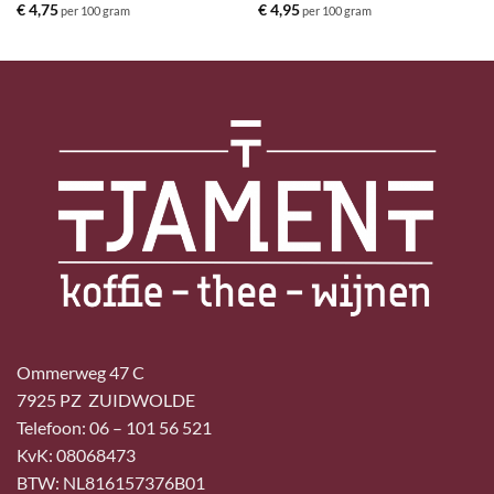
€
4,75
€
4,95
per 100 gram
per 100 gram
Ommerweg 47 C
7925 PZ ZUIDWOLDE
Telefoon: 06 – 101 56 521
KvK: 08068473
BTW: NL816157376B01