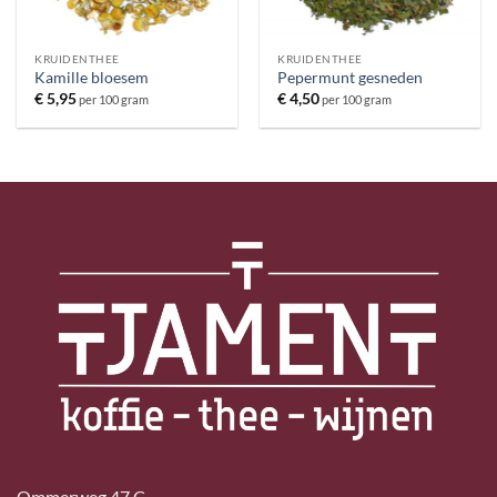
KRUIDENTHEE
KRUIDENTHEE
Kamille bloesem
Pepermunt gesneden
€
5,95
€
4,50
per 100 gram
per 100 gram
Ommerweg 47 C