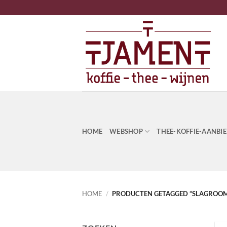
Ga
naar
inhoud
HOME
WEBSHOP
THEE-KOFFIE-AANBI
HOME
/
PRODUCTEN GETAGGED “SLAGROO