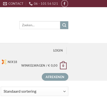
CONTACT
06 - 101 56 521
Zoeken
naar:
LOGIN
NIX18
WINKELWAGEN /
€
0,00
0
AFREKENEN