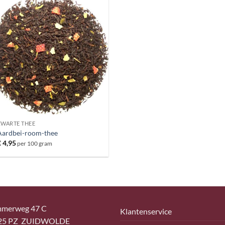
ZWARTE THEE
Aardbei-room-thee
€
4,95
per 100 gram
merweg 47 C
Klantenservice
25 PZ ZUIDWOLDE