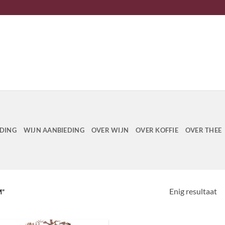
EDING
WIJN AANBIEDING
OVER WIJN
OVER KOFFIE
OVER THEE
Enig resultaat
M”