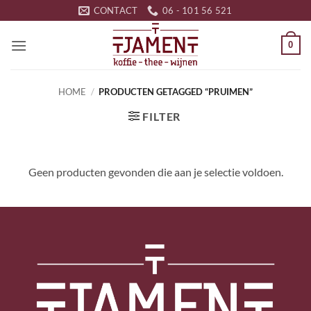
Ga
CONTACT
06 - 101 56 521
naar
inhoud
0
HOME
/
PRODUCTEN GETAGGED “PRUIMEN”
FILTER
Geen producten gevonden die aan je selectie voldoen.