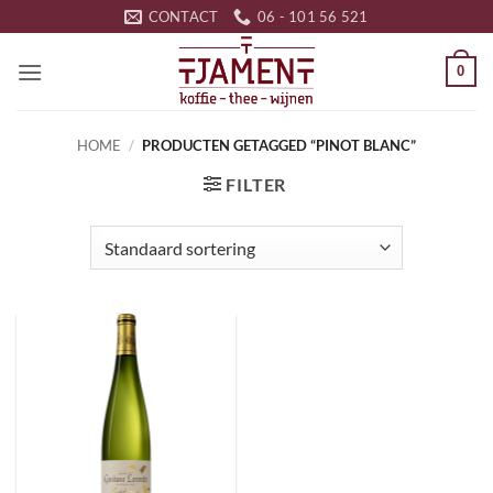
Ga
CONTACT
06 - 101 56 521
naar
inhoud
0
HOME
/
PRODUCTEN GETAGGED “PINOT BLANC”
FILTER