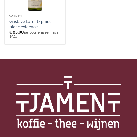
WIJNEN
Gustave Lorentz pinot
blanc evidence
€
85,00
per doos, prijs per fles €
14.17