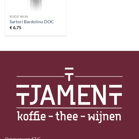
RODE WIJN
Sartori Bardolino DOC
€
6,75
Ommerweg 47 C