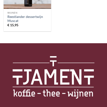
WIJNEN
Reestlander dessertwijn
Muscat
€
15,95