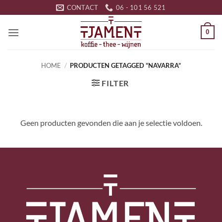
Ga
CONTACT
06 - 101 56 521
naar
inhoud
0
HOME
/
PRODUCTEN GETAGGED “NAVARRA”
FILTER
Geen producten gevonden die aan je selectie voldoen.