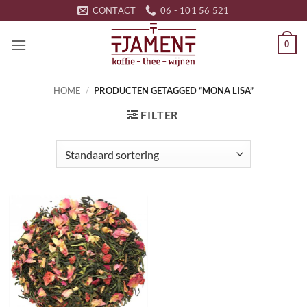
Ga
CONTACT
06 - 101 56 521
naar
inhoud
0
HOME
/
PRODUCTEN GETAGGED “MONA LISA”
FILTER