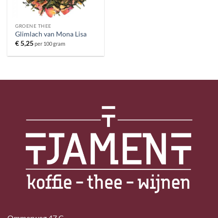
GROENE THEE
Glimlach van Mona Lisa
€
5,25
per 100 gram
Ommerweg 47 C