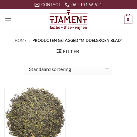
Ga
CONTACT
06 - 101 56 521
naar
inhoud
0
HOME
/
PRODUCTEN GETAGGED “MIDDELGROEN BLAD”
FILTER