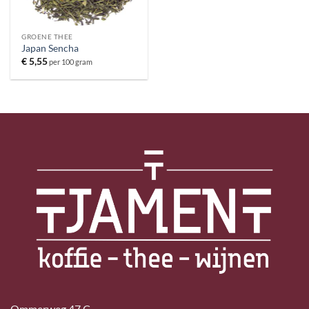
GROENE THEE
Japan Sencha
€
5,55
per 100 gram
Ommerweg 47 C