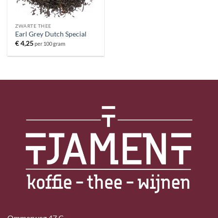
ZWARTE THEE
Earl Grey Dutch Special
€
4,25
per 100 gram
Ommerweg 47 C