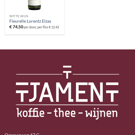
WITTE WIJN
Fleurelle Lorentz Elzas
€
74,50
per doos, per fles € 12.42
Ommerweg 47 C