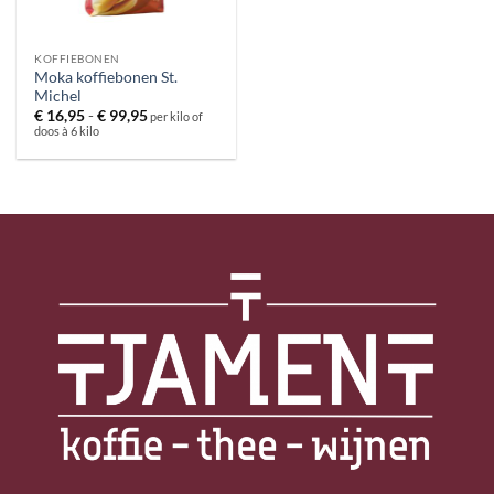
KOFFIEBONEN
Moka koffiebonen St.
Michel
Prijsklasse:
€
16,95
-
€
99,95
per kilo of
€ 16,95
doos à 6 kilo
tot
€ 99,95