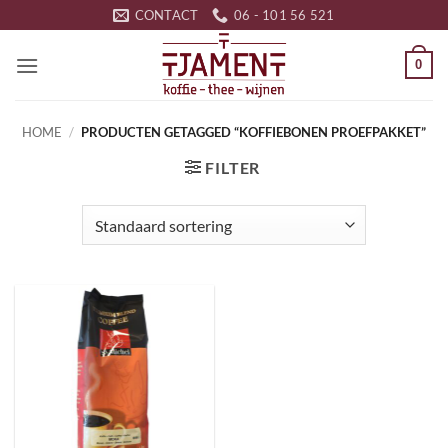
Ga
CONTACT
06 - 101 56 521
naar
inhoud
0
HOME
/
PRODUCTEN GETAGGED “KOFFIEBONEN PROEFPAKKET”
FILTER