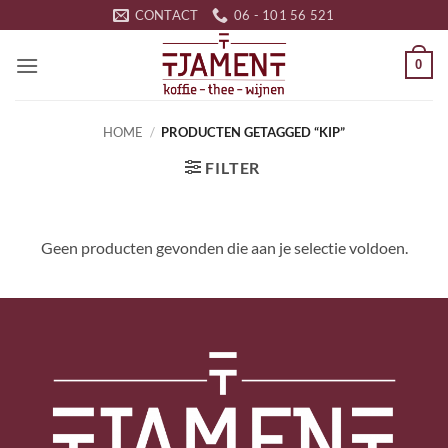
Ga
CONTACT
06 - 101 56 521
naar
inhoud
0
HOME
/
PRODUCTEN GETAGGED “KIP”
FILTER
Geen producten gevonden die aan je selectie voldoen.