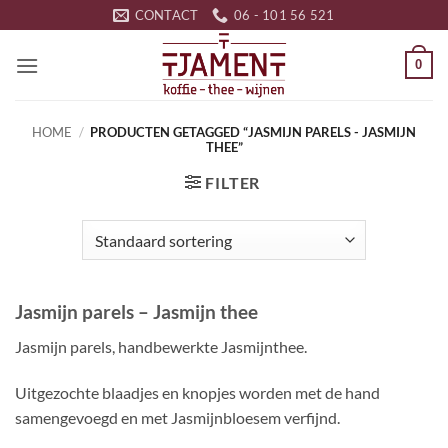
Ga
CONTACT
06 - 101 56 521
naar
inhoud
0
HOME
/
PRODUCTEN GETAGGED “JASMIJN PARELS - JASMIJN
THEE”
FILTER
Jasmijn parels – Jasmijn thee
Jasmijn parels, handbewerkte Jasmijnthee.
Uitgezochte blaadjes en knopjes worden met de hand
samengevoegd en met Jasmijnbloesem verfijnd.