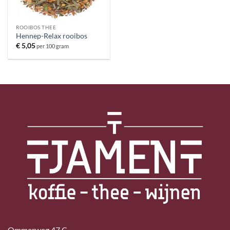
ROOIBOS THEE
Hennep-Relax rooibos
€
5,05
per 100 gram
Ommerweg 47 C