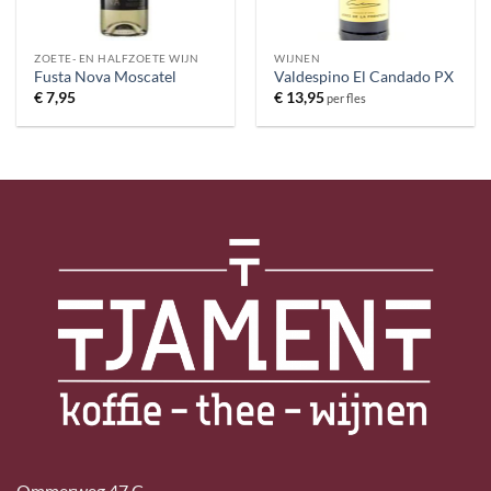
ZOETE- EN HALFZOETE WIJN
WIJNEN
Fusta Nova Moscatel
Valdespino El Candado PX
€
7,95
€
13,95
per fles
Ommerweg 47 C