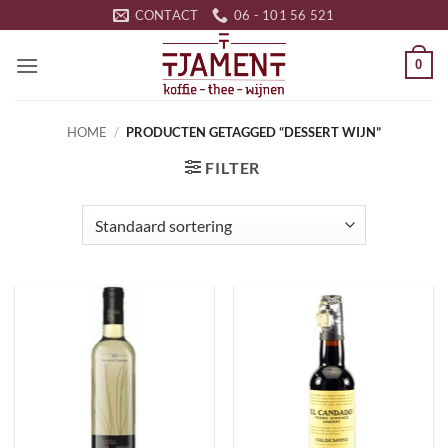
Ga
CONTACT
06 - 101 56 521
naar
inhoud
0
HOME
/
PRODUCTEN GETAGGED “DESSERT WIJN”
FILTER