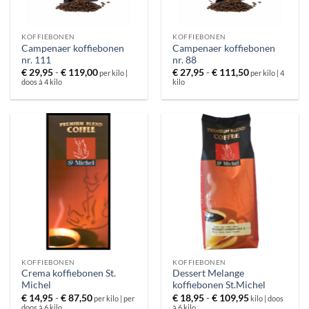
KOFFIEBONEN
KOFFIEBONEN
Campenaer koffiebonen
Campenaer koffiebonen
nr. 111
nr. 88
Prijsklasse:
Prijsklasse:
€
29,95
-
€
119,00
€
27,95
-
€
111,50
per kilo |
per kilo | 4
€ 29,95
€ 27,95
doos à 4 kilo
kilo
tot
tot
€ 119,00
€ 111,50
KOFFIEBONEN
KOFFIEBONEN
Crema koffiebonen St.
Dessert Melange
Michel
koffiebonen St.Michel
Prijsklasse:
Prijsklasse:
€
14,95
-
€
87,50
€
18,95
-
€
109,95
per kilo | per
kilo | doos
€ 14,95
€ 18,95
doos à 6 kilo
à 6 kilo