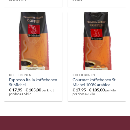
tot
tot
€ 87,50
€ 109,95
KOFFIEBONEN
KOFFIEBONEN
Espresso Italia koffiebonen
Gourmet koffiebonen St.
St.Michel
Michel 100% arabica
Prijsklasse:
Prijsklasse:
€
17,95
-
€
105,00
€
17,95
-
€
105,00
per kilo |
per kilo |
€ 17,95
€ 17,95
per doos à 6 kilo
per doos à 6 kilo
tot
tot
€ 105,00
€ 105,00