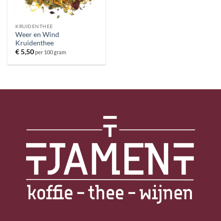
KRUIDENTHEE
Weer en Wind
Kruidenthee
€
5,50
per 100 gram