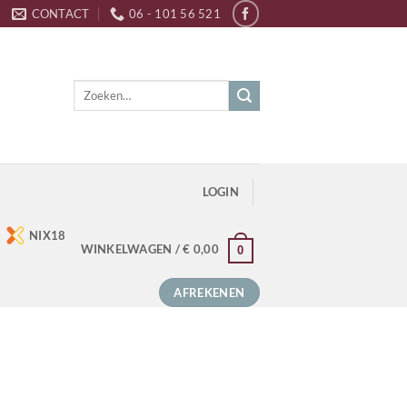
CONTACT
06 - 101 56 521
Zoeken
naar:
LOGIN
NIX18
WINKELWAGEN /
€
0,00
0
AFREKENEN