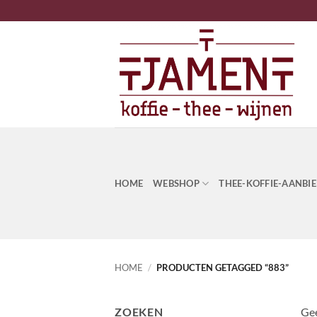
Ga
naar
inhoud
HOME
WEBSHOP
THEE-KOFFIE-AANBI
HOME
/
PRODUCTEN GETAGGED “883”
ZOEKEN
Gee