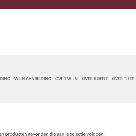
EDING
WIJN AANBIEDING
OVER WIJN
OVER KOFFIE
OVER THEE
n producten gevonden die aan je selectie voldoen.