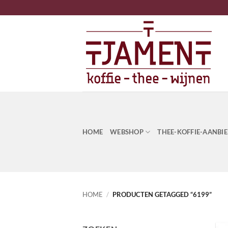
Ga
naar
inhoud
HOME
WEBSHOP
THEE-KOFFIE-AANBI
HOME
/
PRODUCTEN GETAGGED “6199”