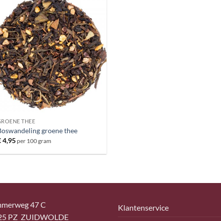
GROENE THEE
Boswandeling groene thee
€
4,95
per 100 gram
merweg 47 C
Klantenservice
25 PZ ZUIDWOLDE