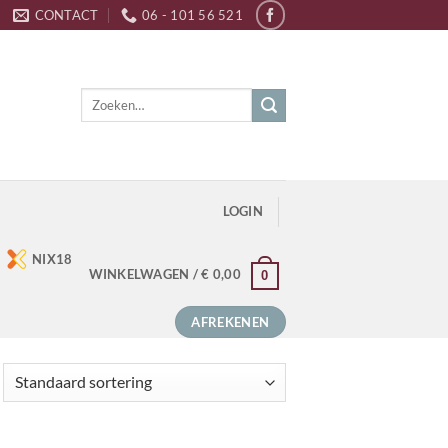
CONTACT
06 - 101 56 521
Zoeken
naar:
LOGIN
NIX18
WINKELWAGEN /
€
0,00
0
AFREKENEN