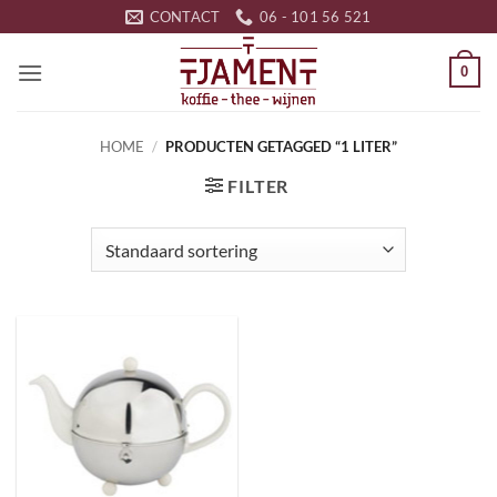
Ga
CONTACT
06 - 101 56 521
naar
inhoud
0
HOME
/
PRODUCTEN GETAGGED “1 LITER”
FILTER