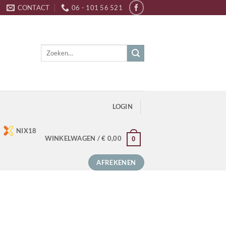
CONTACT
06 - 101 56 521
Zoeken
naar:
LOGIN
NIX18
WINKELWAGEN /
€
0,00
0
AFREKENEN