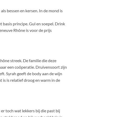
t als bessen en kersen. In de mond is
t basis principe. Gul en soepel. Drink
eneuve Rhône is voor de prijs
hône streek. De familie die deze
naar een coöperatie. Druivensoort zijn
t. Syrah geeft de body aan de wijn
is is relatief droog en warm in de
e er toch wat lekkers bij die past bij