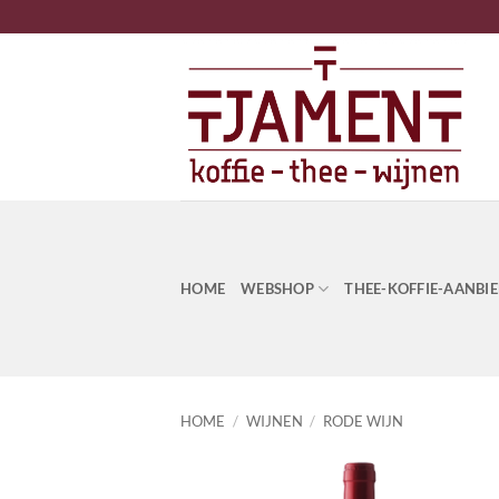
Ga
naar
inhoud
HOME
WEBSHOP
THEE-KOFFIE-AANBI
HOME
/
WIJNEN
/
RODE WIJN