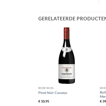
GERELATEERDE PRODUCTE
RODE WIJN
ROD
Bui
into
Pinot Noir Couveys
Mer
€
10,95
€
39
 prijs per fles € 8,95