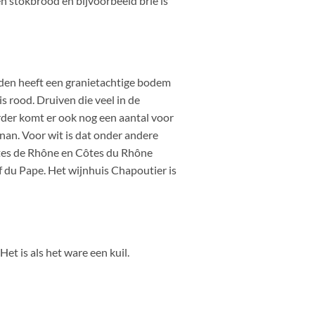
en stokbrood en bijvoorbeeld brie is
rden heeft een granietachtige bodem
s rood. Druiven die veel in de
rder komt er ook nog een aantal voor
nan. Voor wit is dat onder andere
ôtes de Rhône en Côtes du Rhône
f du Pape. Het wijnhuis Chapoutier is
et is als het ware een kuil.