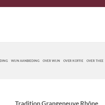
EDING
WIJN AANBIEDING
OVER WIJN
OVER KOFFIE
OVER THEE
Tradition Grangeneuve Rhône