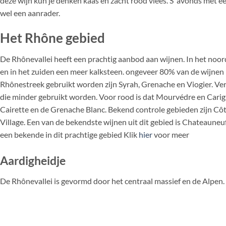
deze wijn kun je denken kaas en zacht rood vlees. S’ avonds met e
wel een aanrader.
H
et Rhône gebied
De Rhônevallei heeft een prachtig aanbod aan wijnen. In het noo
en in het zuiden een meer kalksteen. ongeveer 80% van de wijnen i
Rhônestreek gebruikt worden zijn Syrah, Grenache en Viogier. Ve
die minder gebruikt worden. Voor rood is dat Mourvédre en Carig
Cairette en de Grenache Blanc. Bekend controle gebieden zijn C
Village. Een van de bekendste wijnen uit dit gebied is Chateauneu
een bekende in dit prachtige gebied Klik
hier
voor meer
Aardigheidje
De Rhônevallei is gevormd door het centraal massief en de Alpen. H