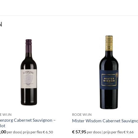
N
E WIJN
RODE WIJN
tenzorg Cabernet Sauvignon –
Mister Wisdom Cabernet Sauvign
lot
,00
€
57,95
per doos| prijs per fles € 6,50
per doos | prijs per fles € 9,66