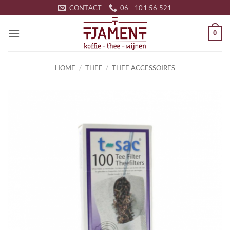
Ga
CONTACT
06 - 101 56 521
naar
inhoud
0
HOME
/
THEE
/
THEE ACCESSOIRES