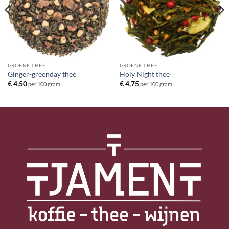
GROENE THEE
GROENE THEE
Ginger-greenday thee
Holy Night thee
€
4,50
€
4,75
per 100 gram
per 100 gram