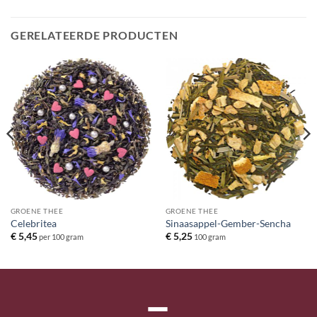
GERELATEERDE PRODUCTEN
GROENE THEE
GROENE THEE
Celebritea
Sinaasappel-Gember-Sencha
€
5,45
€
5,25
per 100 gram
100 gram