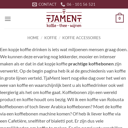
Ga
CONTACT
06 - 101 56 521
naar
inhoud
0
HOME
/
KOFFIE
/
KOFFIE ACCESSOIRES
Een kopje koffie drinken is iets wat miljoenen mensen graag doen.
We kunnen deze ervaring nog lekkerder, mooier en intenser
maken als er dat in dat kopje koffie
prachtige koffiebonen
zijn
verwerkt. Op de begin pagina heb ik al de geschiedenis van koffie
in grote lijnen verteld. TjaMent leert nog elke dag over het wel en
wee van koffie en waarschijnlijk bent u als koffiedrinker ook wel
leergierig als het om koffie gaat. Koffiebonen zijn een wereld
product en koffie houdt ons bezig. Wil ik een koffie van Robusta
koffiebonen of toch liever Arabica koffiebonen? Moet de koffie
via een koffiebonen machine komen? Of heb ik liever koffie via
een Cafetière, snelfilter of bialetti pot. Er zijn dus vele
mogelijkheden om koffie te maken. Er zijn nogal wat verschillen