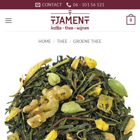
Ga
CONTACT
06 - 101 56 521
naar
inhoud
0
HOME
/
THEE
/
GROENE THEE