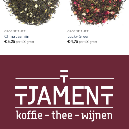
GROENE THEE
GROENE THEE
China Jasmijn
Lucky Green
€
5,25
€
4,75
per 100 gram
per 100 gram