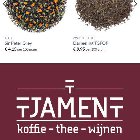
THEE
ZWARTE THEE
Sir Peter Grey
Darjeeling TGFOP
€
4,15
€
9,95
per 100 gram
per 100 gram