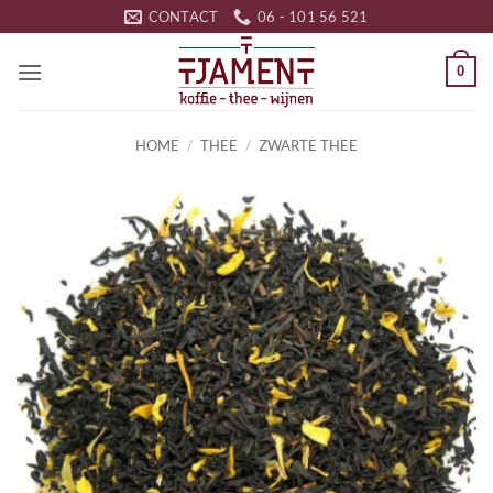
Ga
CONTACT
06 - 101 56 521
naar
inhoud
0
HOME
/
THEE
/
ZWARTE THEE