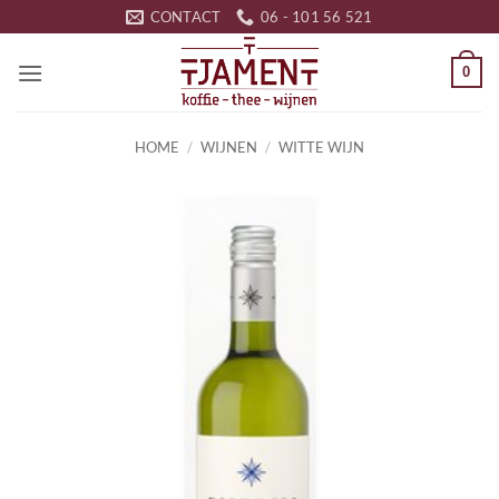
Ga
CONTACT
06 - 101 56 521
naar
inhoud
0
HOME
/
WIJNEN
/
WITTE WIJN