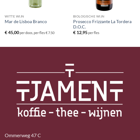
WITTE WIJN
BIOLOGISCHE WIJN
Prosecco Frizzante La Tordera
Mar de Lisboa Branco
D.O.C.
€
45,00
€
12,95
per doos, per fles € 7.50
per fles
Ommerweg 47 C