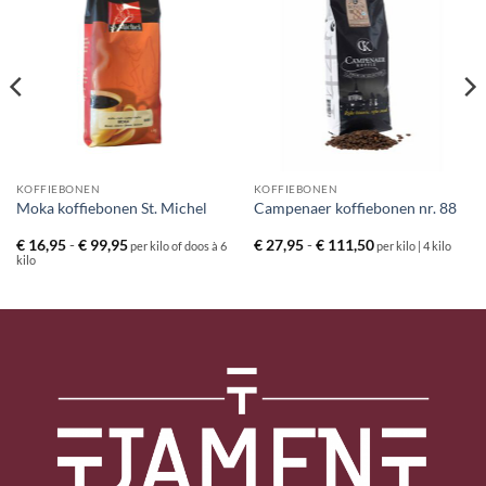
KOFFIEBONEN
KOFFIEBONEN
Moka koffiebonen St. Michel
Campenaer koffiebonen nr. 88
Prijsklasse:
Prijsklasse:
€
16,95
-
€
99,95
€
27,95
-
€
111,50
per kilo of doos à 6
per kilo | 4 kilo
€ 16,95
€ 27,95
kilo
tot
tot
€ 99,95
€ 111,50