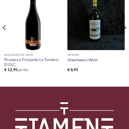
BIOLOGISCHE WIJN
WIJNEN
Prosecco Frizzante La Tordera
Vleerbeern Wien
D.O.C.
€
12,95
€
8,95
per fles