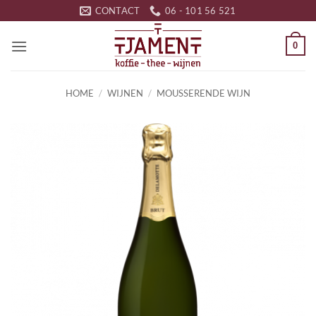
Ga
CONTACT
06 - 101 56 521
naar
inhoud
0
HOME
/
WIJNEN
/
MOUSSERENDE WIJN