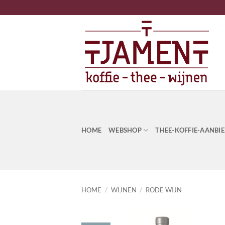
Ga
naar
inhoud
HOME
WEBSHOP
THEE-KOFFIE-AANBI
HOME
/
WIJNEN
/
RODE WIJN