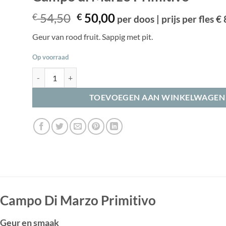
Oorspronkelijke
Huidige
54,50
50,00
€
€
per doos | prijs per fles €
prijs
prijs
Geur van rood fruit. Sappig met pit.
was:
is:
€ 54,50.
€ 50,00.
Op voorraad
Campo di Marzo Primitivo aantal
TOEVOEGEN AAN WINKELWAGEN
Campo Di Marzo Primitivo
Geur en smaak