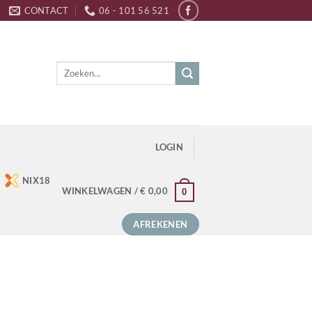
CONTACT
06 - 101 56 521
Zoeken
naar:
LOGIN
NIX18
WINKELWAGEN /
€
0,00
0
AFREKENEN